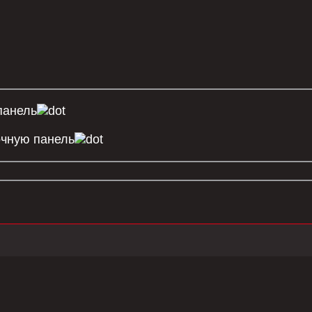
панель
очную панель