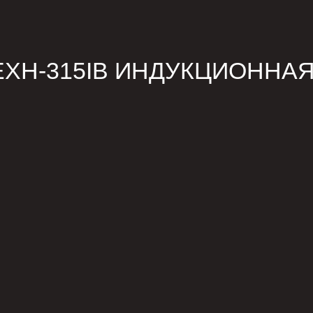
EXH-315IB ИНДУКЦИОННА