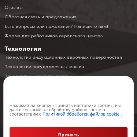
Отзывы
Обратная связь и предложения
Есть вопросы или пожелания? Напишите нам!
Форма для работников сервисного центра
Технологии
Технологии индукционных варочных поверхностей
Технологии посудомоечных машин
Технологии холодильников
Технологии духовых шкафов
Настройка файлов cookie
Технологии вытяжек
Технологии газовых варочных поверхностей
Нажимая на кнопку «Принять настройки cookie», вы
даёте согласие на обработку файлов cookie в
соответствии с
Политикой обработки файлов cookie
.
Технологии Микроволновых печей
Принять