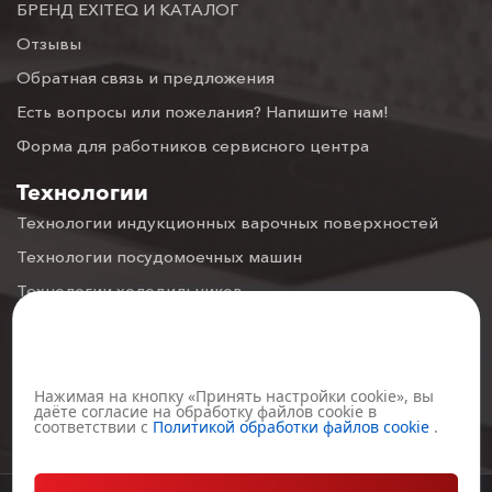
БРЕНД EXITEQ И КАТАЛОГ
Отзывы
Обратная связь и предложения
Есть вопросы или пожелания? Напишите нам!
Форма для работников сервисного центра
Технологии
Технологии индукционных варочных поверхностей
Технологии посудомоечных машин
Технологии холодильников
Технологии духовых шкафов
Настройка файлов cookie
Технологии вытяжек
Технологии газовых варочных поверхностей
Нажимая на кнопку «Принять настройки cookie», вы
даёте согласие на обработку файлов cookie в
Технологии Микроволновых печей
соответствии с
Политикой обработки файлов cookie
.