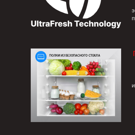
Т
э
п
П
и