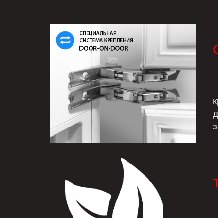
С
к
д
з