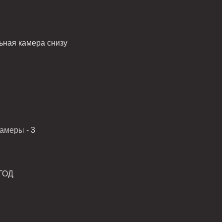
ная камера снизу
камеры -
3
/ГОД