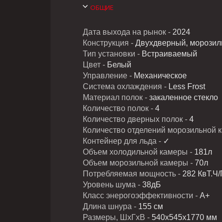
ОБЩИЕ
Дата выхода на рынок -
2024
Конструкция -
Двухдверный, морозиль
Тип установки -
Встраиваемый
Цвет -
Белый
Управление -
Механическое
Система охлаждения -
Less Frost
Материал полок -
закаленное стекло
Количество полок -
4
Количество дверных полок -
4
Количество отделений морозильной 
Контейнер для льда -
✓
Объем холодильной камеры -
181л
Объем морозильной камеры -
70л
Потребляемая мощность -
282 КвТ.Ч
Уровень шума -
38дБ
Класс энерогоэффективности -
А+
Длина шнура -
155 см
Размеры, ШхГхВ -
540х545х1770 мм