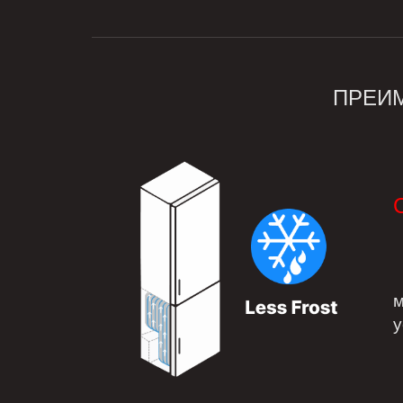
ПРЕИМ
С
м
у