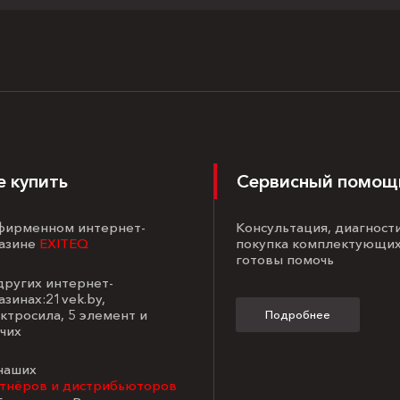
е купить
Сервисный помощ
 фирменном интернет-
Консультация, диагност
азине
EXITEQ
покупка комплектующих
готовы помочь
 других интернет-
азинах:21vek.by,
ктросила, 5 элемент и
Подробнее
чих
 наших
тнёров и дистрибьюторов