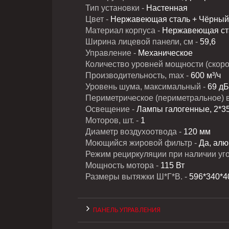
Тип установки -
Настенная
Цвет -
Нержавеющая сталь + Чёрный
Материал корпуса -
Нержавеющая ста
Ширина лицевой панели, см -
59,6
Управление -
Механическое
Количество уровней мощности (скорос
Производительность, max -
600 м³/ч
Уровень шума, максимальный -
69 дБ
Периметрическое (периметральное) 
Освещение -
Лампы галогенные, 2*35
Моторов, шт. -
1
Диаметр воздухоотвода -
120 мм
Моющийся жировой фильтр -
Да, ал
Режим рециркуляции при наличии уго
Мощность мотора -
115 Вт
Размеры вытяжки Ш*Г*В. -
596*340*4
ПАНЕЛЬ УПРАВЛЕНИЯ