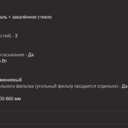
ль + закалённое стекло
тей) -
3
всасывание -
Да
 Вт
юминиевый
льного фильтра (угольный фильтр продается отдельно) -
Да
00-860 мм