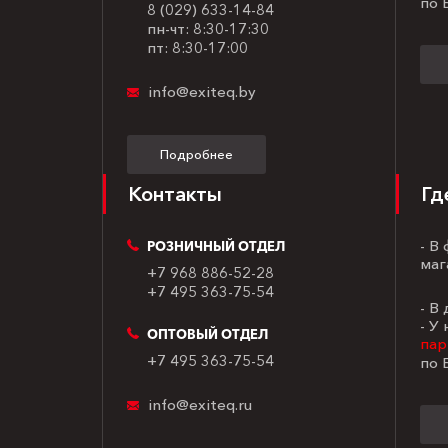
по 
8 (029) 633-14-84
пн-чт: 8:30-17:30
пт: 8:30-17:00
info@exiteq.by
Подробнее
Контакты
Гд
- В
РОЗНИЧНЫЙ ОТДЕЛ
маг
+7 968 886-52-28
+7 495 363-75-54
- В
- У
ОПТОВЫЙ ОТДЕЛ
пар
+7 495 363-75-54
по 
info@exiteq.ru