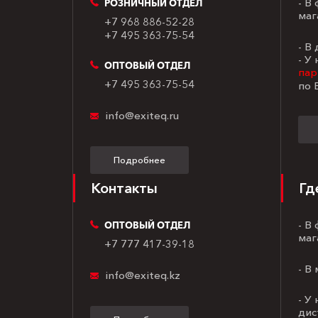
- В
РОЗНИЧНЫЙ ОТДЕЛ
маг
+7 968 886-52-28
+7 495 363-75-54
- В
- У
ОПТОВЫЙ ОТДЕЛ
пар
+7 495 363-75-54
по 
info@exiteq.ru
Подробнее
Контакты
Гд
- В
ОПТОВЫЙ ОТДЕЛ
маг
+7 777 417-39-18
- В
info@exiteq.kz
- У
дис