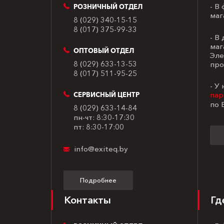
- В
РОЗНИЧНЫЙ ОТДЕЛ
маг
8 (029) 340-15-15
8 (017) 375-99-33
- В
маг
ОПТОВЫЙ ОТДЕЛ
Эле
8 (029) 633-13-53
про
8 (017) 511-95-25
- У
пар
СЕРВИСНЫЙ ЦЕНТР
по 
8 (029) 633-14-84
пн-чт: 8:30-17:30
пт: 8:30-17:00
info@exiteq.by
Подробнее
Контакты
Гд