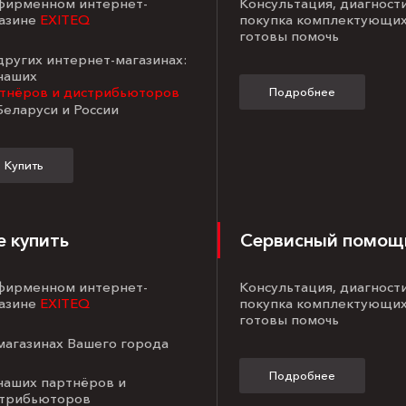
 фирменном интернет-
Консультация, диагност
азине
EXITEQ
покупка комплектующих
готовы помочь
 других интернет-магазинах:
 наших
тнёров и дистрибьюторов
Подробнее
Беларуси и России
Купить
е купить
Сервисный помощ
 фирменном интернет-
Консультация, диагност
азине
EXITEQ
покупка комплектующих
готовы помочь
 магазинах Вашего города
Подробнее
 наших партнёров и
трибьюторов