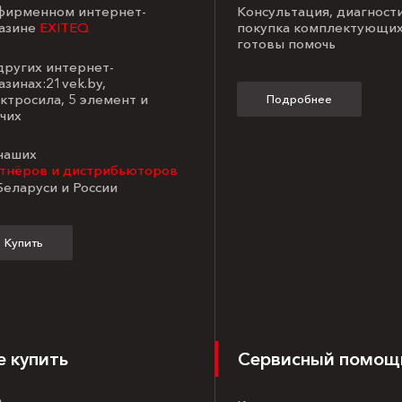
 фирменном интернет-
Консультация, диагност
азине
EXITEQ
покупка комплектующих
готовы помочь
 других интернет-
азинах:21vek.by,
ктросила, 5 элемент и
Подробнее
чих
 наших
тнёров и дистрибьюторов
Беларуси и России
Купить
е купить
Сервисный помощ