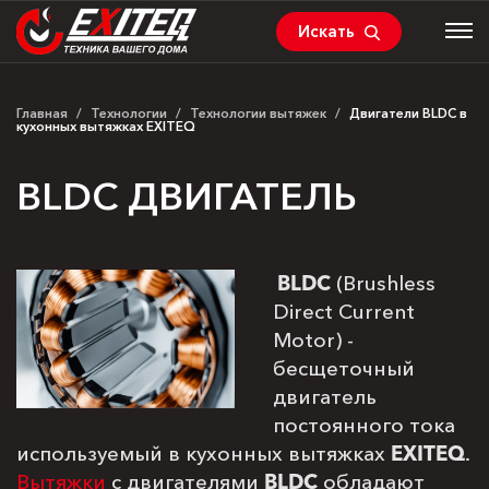
Искать
Главная
/
Технологии
/
Технологии вытяжек
/
Двигатели BLDC в
кухонных вытяжках EXITEQ
BLDC ДВИГАТЕЛЬ
BLDC
(Brushless
Direct Current
Motor) -
бесщеточный
двигатель
постоянного тока
используемый в кухонных вытяжках
EXITEQ
.
Вытяжки
с двигателями
BLDC
обладают