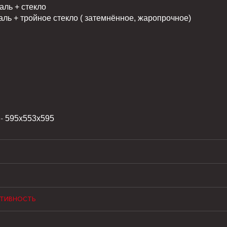
ль + стекло
ь + тройное стекло ( затемнённое, жаропрочное)
 -
595х553х595
КТИВНОСТЬ