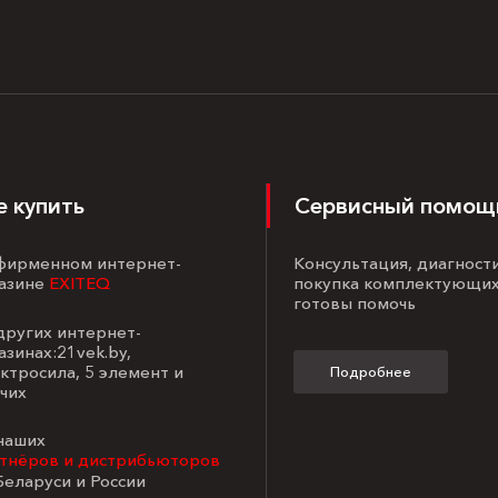
е купить
Сервисный помощ
 фирменном интернет-
Консультация, диагност
азине
EXITEQ
покупка комплектующих
готовы помочь
 других интернет-
азинах:21vek.by,
ктросила, 5 элемент и
Подробнее
чих
 наших
тнёров и дистрибьюторов
Беларуси и России