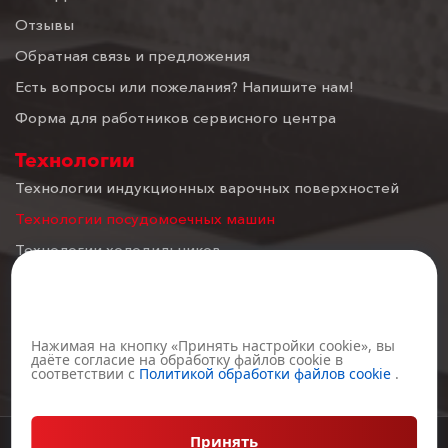
Отзывы
Обратная связь и предложения
Есть вопросы или пожелания? Напишите нам!
Форма для работников сервисного центра
Технологии
Технологии индукционных варочных поверхностей
Технологии посудомоечных машин
Технологии холодильников
Технологии духовых шкафов
Настройка файлов cookie
Технологии вытяжек
Технологии газовых варочных поверхностей
Нажимая на кнопку «Принять настройки cookie», вы
даёте согласие на обработку файлов cookie в
соответствии с
Политикой обработки файлов cookie
.
Технологии Микроволновых печей
Принять